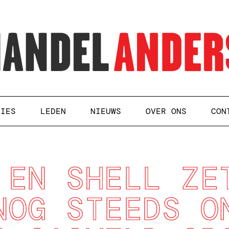
TIES
LEDEN
NIEUWS
OVER ONS
CON
 EN SHELL ZE
NOG STEEDS O