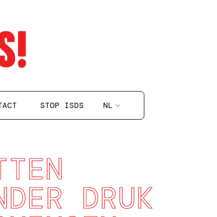
NL
TACT
STOP ISDS
TTEN
NDER DRUK