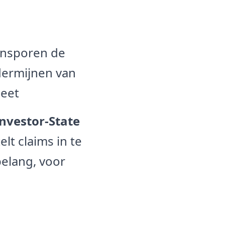
ansporen de
dermijnen van
neet
nvestor-State
elt claims in te
elang, voor