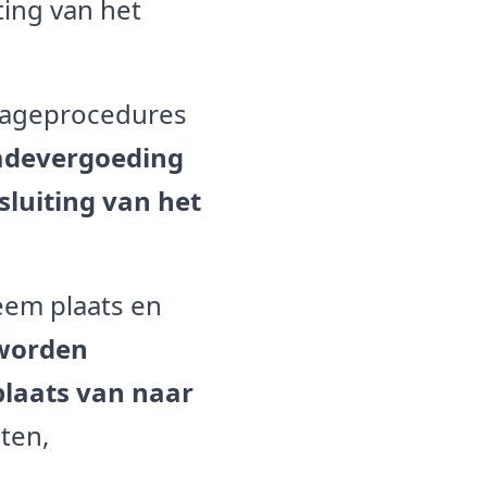
iting van het
trageprocedures
adevergoeding
sluiting van het
eem plaats en
 worden
laats van naar
ten,