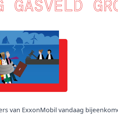
G GASVELD GR
ders van ExxonMobil vandaag bijeenkom