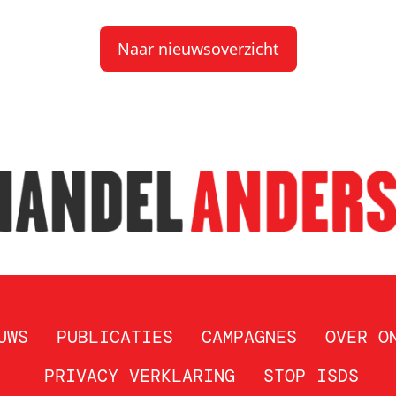
Naar nieuwsoverzicht
UWS
PUBLICATIES
CAMPAGNES
OVER O
PRIVACY VERKLARING
STOP ISDS