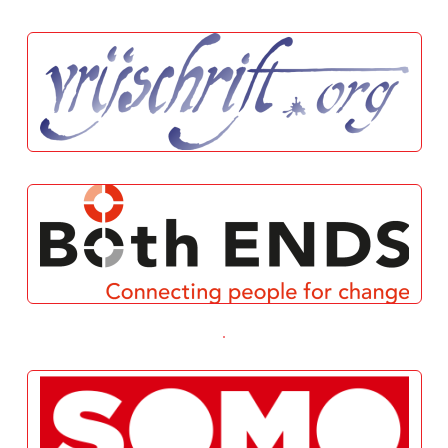
Vrijschrift
Both ENDS
EU-Mercosur
SOMO