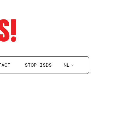
NL
TACT
STOP ISDS