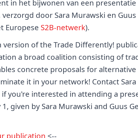
ent in het bijwonen van een presentatie
ri, verzorgd door Sara Murawski en Guus
et Europese
S2B-netwerk
).
 version of the Trade Differently! publi
ation a broad coalition consisting of tr
les concrete proposals for alternative 
eminate it in your network! Contact Sara
if you're interested in attending a pres
y 1, given by Sara Murawski and Guus Ge
ur publication
<--