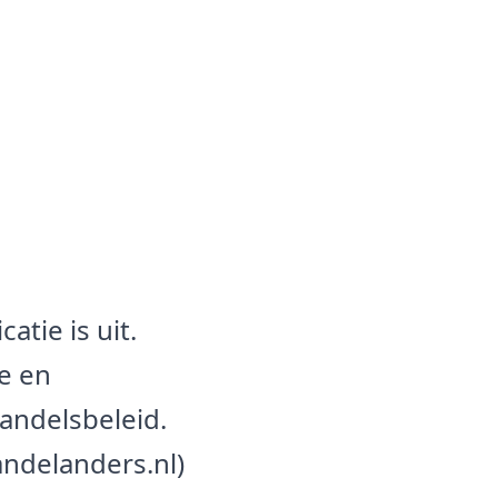
atie is uit.
e en
andelsbeleid.
andelanders.nl)