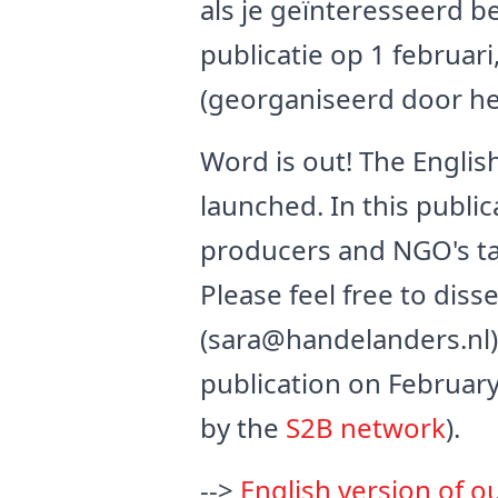
als je geïnteresseerd b
publicatie op 1 februa
(georganiseerd door h
Word is out! The English
launched. In this public
producers and NGO's tab
Please feel free to diss
(sara@handelanders.nl) 
publication on Februar
by the
S2B network
).
-->
English version of o