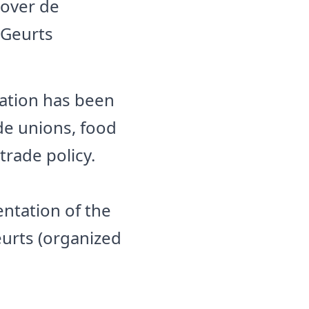
 over de
 Geurts
cation has been
ade unions, food
trade policy.
entation of the
urts (organized